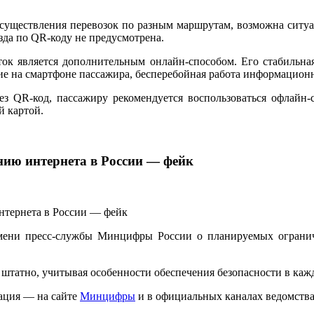
осуществления перевозок по разным маршрутам, возможна ситуа
зда по QR-коду не предусмотрена.
ок является дополнительным онлайн-способом. Его стабильна
ние на смартфоне пассажира, бесперебойная работа информацио
рез QR-код, пассажиру рекомендуется воспользоваться офлай
й картой.
нию интернета в России — фейк
мени пресс-службы Минцифры России о планируемых ограниче
татно, учитывая особенности обеспечения безопасности в каж
ация — на сайте
Минцифры
и в официальных каналах ведомства