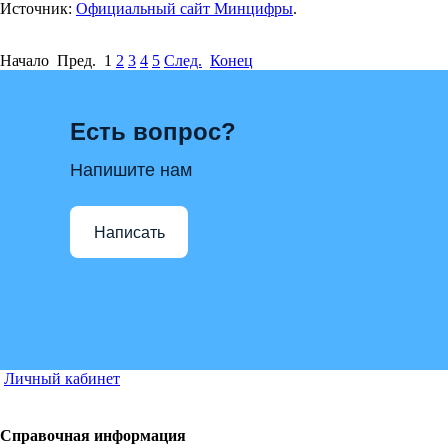
Источник:
Официальный сайт Минцифры
.
Начало Пред.
1
2
3
4
5
След.
Конец
Есть вопрос?
Напишите нам
Написать
Личный кабинет
Справочная информация