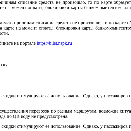
ричинам списание средств не произошло, то по карте образует
арте на момент оплаты, блокировки карты банком-эмитентом и
ким-то причинам списание средств не произошло, то по карте об
 на карте на момент оплаты, блокировки карты банком-эмитен
ости.
бинете на портале
https://bilet.nspk.ru
ток
и скидки стимулируют её использование. Однако, у пассажиров 
осуществления перевозок по разным маршрутам, возможна ситуа
зда по QR-коду не предусмотрена.
и скидки стимулируют её использование. Однако, у пассажиров 