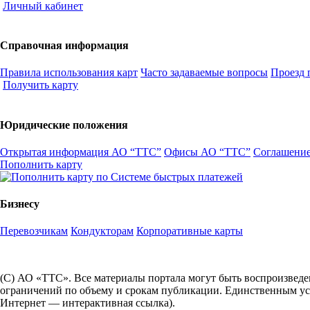
Личный кабинет
Справочная информация
Правила использования карт
Часто задаваемые вопросы
Проезд 
Получить карту
Юридические положения
Открытая информация АО “ТТС”
Офисы АО “ТТС”
Соглашение
Пополнить карту
Бизнесу
Перевозчикам
Кондукторам
Корпоративные карты
(С) АО «ТТС». Все материалы портала могут быть воспроизведе
ограничений по объему и срокам публикации. Единственным усл
Интернет — интерактивная ссылка).