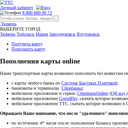
Личный кабинет
8 800 600 99 72
Тюмень
ВЫБЕРИТЕ ГОРОД
Тюмень
Тобольск
Ишим
Заводоуковск
Ялуторовск
Получить карту
Пополнить карту
Пополнения карты online
Наши транспортные карты возможно пополнить без комиссии не
с карты любого банка по
Cистеме Быстрых Платежей
;
банкоматы и терминалы
Сбербанка
;
мобильное приложение и сервис
СбербанкOnline
(
QR код
д
мобильное приложение
GorodPay
, скачать которое возмо
мобильное приложение ТТС, скачать которое возможно в 
Обращаем Ваше внимание, что после "удаленного" пополне
по истечении 4* часов после пополнения баланса произв