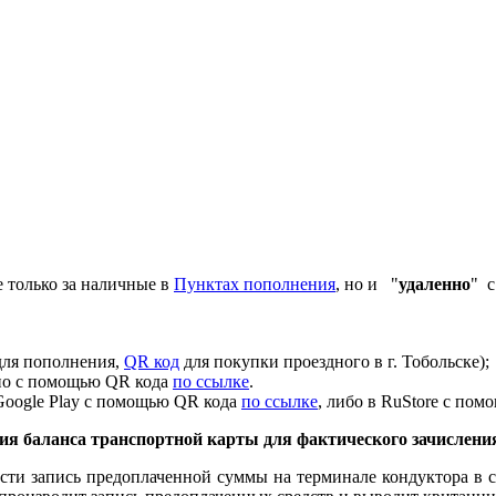
 только за наличные в
Пунктах пополнения
, но и "
удаленно
" с
ля пополнения,
QR код
для покупки проездного в г. Тобольске);
жно с помощью QR кода
по ссылке
.
Google Play с помощью QR кода
по ссылке
, либо в RuStore с по
ния баланса транспортной карты
для фактического зачислени
ести запись предоплаченной суммы на терминале кондуктора в 