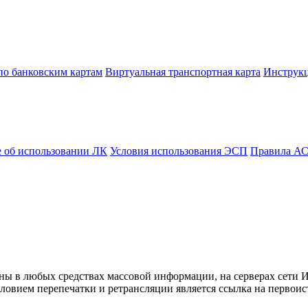
по банковским картам
Виртуальная транспортная карта
Инструк
 об использовании ЛК
Условия использования ЭСП
Правила А
ны в любых средствах массовой информации, на серверах сети 
овием перепечатки и ретрансляции является ссылка на первоис