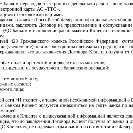
е Банком переводов электронных денежных средств, использов
Электронной карты АО «ТТС».
рациям с банковскими картами.
Гражданского кодекса Российской Федерации официальным публи
ицами, заключить Договор на предоставление и обслуживание
тка ЭДС Банком и исполнение распоряжений Клиента с использо
уг.
атьей 428 Гражданского кодекса Российской Федерации, счи
е (увеличение) остатка электронных денежных средств, означа
верждающих, что до заключения Договора Клиент получил от 
собах подачи претензий и порядке их рассмотрения;
его лицензии на осуществление банковских операций;
еским лицом Банку;
ежных средств;
еского лица;
й сети «Интернет», а также иной необходимой информацией о Б
с Банком Клиент обязуется ознакомиться на сайте Банка по а
рмацией.
акомления Клиента с вышеуказанной информацией является со
щим, что до заключения Договора Клиент получил от Банка и о
С Клиентом, не подлежат страхованию в соответствии с Федера