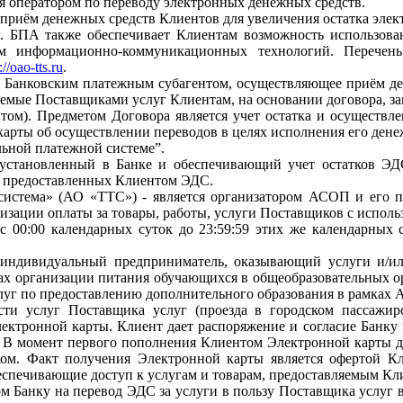
я оператором по переводу электронных денежных средств.
приём денежных средств Клиентов для увеличения остатка элек
. БПА также обеспечивает Клиентам возможность использован
ем информационно-коммуникационных технологий. Перечен
://oao-tts.ru
.
 Банковским платежным субагентом, осуществляющее приём де
аемые Поставщиками услуг Клиентам, на основании договора, з
ом). Предметом Договора является учет остатка и осуществле
рты об осуществлении переводов в целях исполнения его денеж
льной платежной системе”.
установленный в Банке и обеспечивающий учет остатков ЭД
ме предоставленных Клиентом ЭДС.
система» (АО «ТТС») - является организатором АСОП и его п
лизации оплаты за товары, работы, услуги Поставщиков с испо
с 00:00 календарных суток до 23:59:59 этих же календарных 
и индивидуальный предприниматель, оказывающий услуги и/
ах организации питания обучающихся в общеобразовательных о
слуг по предоставлению дополнительного образования в рамках
и услуг Поставщика услуг (проезда в городском пассажирск
лектронной карты. Клиент дает распоряжение и согласие Банку
 В момент первого пополнения Клиентом Электронной карты д
ком. Факт получения Электронной карты является офертой К
беспечивающие доступ к услугам и товарам, предоставляемым К
ом Банку на перевод ЭДС за услуги в пользу Поставщика услуг