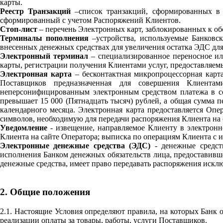
карты.
Реестр Транзакций
–список транзакций, сформированных в 
сформированный с учетом Распоряжений Клиентов.
Стоп-лист
– перечень Электронных карт, заблокированных к 
Терминалы пополнения
–устройства, используемые Банковс
внесенных денежных средствах для увеличения остатка ЭДС дл
Электронный терминал
– специализированное переносное ил
карты, регистрации получения Клиентами услуг, предоставляем
Электронная карта
– бесконтактная микропроцессорная карт
Поставщиков предназначенная для совершения Клиентам
неперсонифицированным электронным средством платежа в со
превышает 15 000 (Пятнадцать тысяч) рублей, а общая сумма 
календарного месяца. Электронная карта предоставляется Опе
символов, необходимую для передачи распоряжения Клиента на о
Уведомление
- извещение, направляемое Клиенту в электрон
Клиента на сайте Оператора; выписка по операциям Клиента с 
Электронные денежные средства (ЭДС)
- денежные средств
исполнения Банком денежных обязательств лица, предоставивш
денежные средства, имеет право передавать распоряжения искл
2. Общие положения
2.1. Настоящие Условия определяют правила, на которых Банк 
реализации оплаты за товары, работы, услуги Поставщиков.