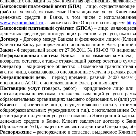
банковских операций № 354, кредитная организация, являющаяс
Банковский платежный агент (БПА)
– лицо, осуществляющее 
(работы, услуги), оказываемые Поставщиками услуг Клиентам
денежных средств в Банке, в том числе с использовани
www.gazprombank.ru
, а также на сайте Оператора по адресу:
https
Банковский платежный субагент (БПСА)
– лицо, являющееся
денежных средств для последующих расчетов за услуги, оказыв
Договор
- Договор между Банком и физическим лицом (Клиент
Клиентом Банку распоряжений с использованием Электронной ка
Закон
- Федеральный закон от 27.06.2011 № 161-ФЗ “О национа
Информационная система Банка
– программный комплекс, 
возвратов остатков, а также отражающий размер остатка в сум
Оператор
- акционерное общество «Тюменская транспортная 
агента, лица, оказывающего операционные услуги в рамках реа
Операционный день
– период времени, равный 24:00 часам (
операции в АСОП с использованием Электронных карт.
Поставщик услуг
(товаров, работ) – юридическое лицо ил
пассажирским перевозкам, а также оказывающий услуги в рамк
образовательных организациях высшего образования, и (или) у
Клиент
– физическое лицо, осуществляющее оплату стоимост
общеобразовательных учреждениях и т.д.), с использованием Э
регистрации получения услуги с помощью Электронной карты.
денежных средств в Банке, Клиент заключает договор с Бан
(Приложение №1), а акцептом являются действия Оператора, о
Распоряжение
– распоряжение и согласие, выдаваемое Клиент