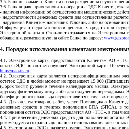
3.5. Банк не взимает с Клиента вознаграждение за осуществлен
3.6. Банк вправе приостановить операции с ЭДС Клиента, отка
- наличия информации об осуществлении мошеннических действ
- недостаточности денежных средств для осуществления расчет
- нарушения Клиентом настоящих Условий, либо на основании п
Информация о недостаточности денежных средств при осуще
Электронной карты в Стоп-лист отражается на Электронном т
обращения, размещенную на сайте Банка по адресу:
www.gazprom
4. Порядок использования клиентами электронны
4.1. Электронные карты предоставляются Клиентам АО «ТТС,
остатка ЭДС по соответствующей Электронной карте. Перечень
https://oao-tts.ru
.
4.2. Электронная карта является неперсонифицированным эле
остаток ЭДС в любой момент не превышает 15 000 (Пятнадцат
(Сорок тысяч) рублей в течение календарного месяца. Элект
другому физическому лицу либо для получения переводимых ЭД
бенефициарного владельца осуществляется в случаях и порядк
4.3. Для оплаты товаров, работ, услуг Поставщиков Клиент 
денежных средств в пунктах пополнения БПА (БПСА), в том
пополнения остатка ЭДС предоставляется АО «ТТС», в том числ
4.4. При внесении денежных средств для пополнения остатка 
рекомендуется сохранять до полного использования внесенных п
4.5. Учет остатков ЭДС в разрезе номеров Электронных карт ве