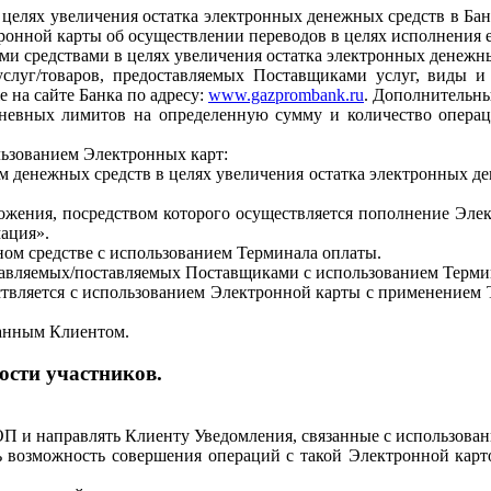
 целях увеличения остатка электронных денежных средств в Бан
онной карты об осуществлении переводов в целях исполнения е
и средствами в целях увеличения остатка электронных денежных
услуг/товаров, предоставляемых Поставщиками услуг, виды и
е на сайте Банка по адресу:
www.gazprombank.ru
. Дополнительны
дневных лимитов на определенную сумму и количество операц
ьзованием Электронных карт:
 денежных средств в целях увеличения остатка электронных ден
ожения, посредством которого осуществляется пополнение Эле
ация».
ном средстве с использованием Терминала оплаты.
ставляемых/поставляемых Поставщиками с использованием Терми
ствляется с использованием Электронной карты с применением 
азанным Клиентом.
ости участников.
ОП и направлять Клиенту Уведомления, связанные с использова
ь возможность совершения операций с такой Электронной карто