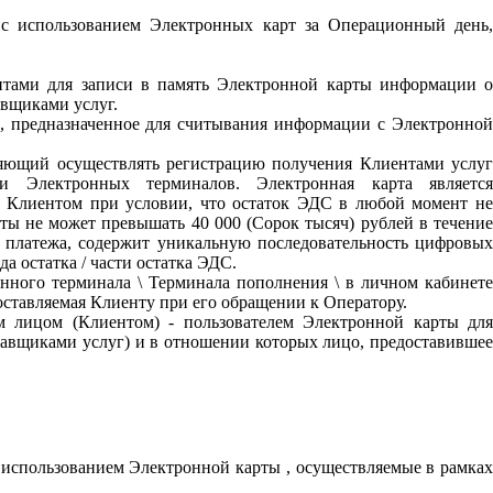
с использованием Электронных карт за Операционный день
нтами для записи в память Электронной карты информации 
авщиками услуг.
о, предназначенное для считывания информации с Электронно
ляющий осуществлять регистрацию получения Клиентами услуг
 Электронных терминалов. Электронная карта является
я Клиентом при условии, что остаток ЭДС в любой момент не
ы не может превышать 40 000 (Сорок тысяч) рублей в течение
ва платежа, содержит уникальную последовательность цифровых
 остатка / части остатка ЭДС.
нного терминала \ Терминала пополнения \ в личном кабинете
оставляемая Клиенту при его обращении к Оператору.
м лицом (Клиентом) - пользователем Электронной карты дл
тавщиками услуг) и в отношении которых лицо, предоставившее
 использованием Электронной карты , осуществляемые в рамках