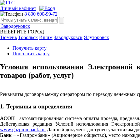
Личный кабинет
8 800 600-99-72
Заводоуковск
ВЫБЕРИТЕ ГОРОД
Тюмень
Тобольск
Ишим
Заводоуковск
Ялуторовск
Получить карту
Пополнить карту
Условия использования Электронной 
товаров (работ, услуг)
Реквизиты договора между оператором по переводу денежных ср
1. Термины и определения
АСОП
- автоматизированная система оплаты проезда, предназн
Действующая редакция Условий использования Электронн
www.gazprombank.ru.
Данный документ доступен участникам дл
Банк
– «Газпромбанк» (Акционерное общество), место нахождени