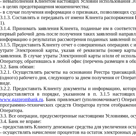
- невыполнения Клиентом настоящих Условий использования Э
- в целях предотвращения мошенничества;
- в случае получения информации о признаках, позволяющих с
3.1.3. Составлять и передавать от имени Клиента распоряжени
1).
3.1.4. Принимать заявления Клиента, поданные им в соответст
первый рабочий день после получения таких заявлений направл
информацию о результатах рассмотрения поданных заявлений по
3.1.5. Предоставить Клиенту отчет о совершенных операциях с
утрате Электронной карты, указав её реквизиты (номер карт
заявления. В случае утраты Электронной карты и/или её испол
Оператору, обратившись в любой офис (перечень размещен в об
3.2. Банк обязан:
3.2.1. Осуществлять расчеты на основании Реестра транзакци
(одного) рабочего дня, следующего за днем получения от Опера
виде.
3.2.2. Предоставить Клиенту документы и информацию, котор
предоставляется в порядке, указанном в п. 3.1.5 настоящ
www.gazprombank.ru
. Банк привлекает (уполномочивает) Опера
программно-технических средств Оператора путем отображени
Оператора.
3.3. Все операции, предусмотренные настоящими Условиями, о
3.4. Банк не вправе:
- предоставлять Клиенту денежные средства для увеличения ос
- осуществлять начисление процентов на остаток электронных 