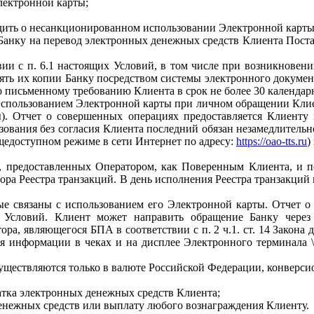
лектронной карты;
удить о несанкционированном использовании Электронной карт
я Банку на перевод электронных денежных средств Клиента Пос
вии с п. 6.1 настоящих Условий, в том числе при возникновен
ять их копии Банку посредством системы электронного докумен
 письменному требованию Клиента в срок не более 30 календарн
 использованием Электронной карты при личном обращении Клие
ы). Отчет о совершенных операциях предоставляется Клиенту
ьзования без согласия Клиента последний обязан незамедлител
щедоступном режиме в сети Интернет по адресу:
https://oao-tts.ru
)
й, предоставленных Оператором, как Поверенным Клиента, и п
тора Реестра транзакций. В день исполнения Реестра транзакци
ые связаны с использованием его Электронной карты. Отчет 
их Условий. Клиент может направить обращение Банку чере
тора, являющегося БПА в соответствии с п. 2 ч.1. ст. 14 Зако
я информации в чеках и на дисплее Электронного терминала \
существляются только в валюте Российской Федерации, конверс
татка электронных денежных средств Клиента;
денежных средств или выплату любого вознаграждения Клиенту.