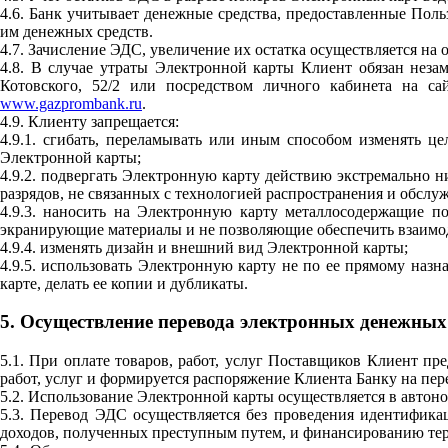
4.6. Банк учитывает денежные средства, предоставленные Поль
им денежных средств.
4.7. Зачисление ЭДС, увеличение их остатка осуществляется н
4.8. В случае утраты Электронной карты Клиент обязан неза
Котовского, 52/2 или посредством личного кабинета на с
www.gazprombank.ru
.
4.9. Клиенту запрещается:
4.9.1. сгибать, переламывать или иным способом изменять ц
Электронной карты;
4.9.2. подвергать Электронную карту действию экстремально н
разрядов, не связанных с технологией распространения и обсл
4.9.3. наносить на Электронную карту металлосодержащие 
экранирующие материалы и не позволяющие обеспечить взаимо
4.9.4. изменять дизайн и внешний вид Электронной карты;
4.9.5. использовать Электронную карту не по ее прямому на
карте, делать ее копии и дубликаты.
5. Осуществление перевода электронных денежных
5.1. При оплате товаров, работ, услуг Поставщиков Клиент п
работ, услуг и формируется распоряжение Клиента Банку на пер
5.2. Использование Электронной карты осуществляется в автон
5.3. Перевод ЭДС осуществляется без проведения идентифика
доходов, полученных преступным путем, и финансированию те