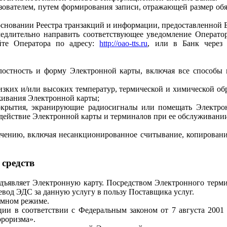
зователем, путем формирования записи, отражающей размер обя
а основании Реестра транзакций и информации, предоставленной
медлительно направить соответствующее уведомление Оператор
айте Оператора по адресу:
http://oao-tts.ru
, или в Банк через
елостность и форму Электронной карты, включая все способы
изких и/или высоких температур, термической и химической об
уживания Электронной карты;
покрытия, экранирующие радиосигналы или помещать Электро
действие Электронной карты и терминалов при ее обслуживани
значению, включая несанкционированное считывание, копиров
 средств
редъявляет Электронную карту. Посредством Электронного терм
евод ЭДС за данную услугу в пользу Поставщика услуг.
омном режиме.
ции в соответствии с Федеральным законом от 7 августа 200
рроризма».