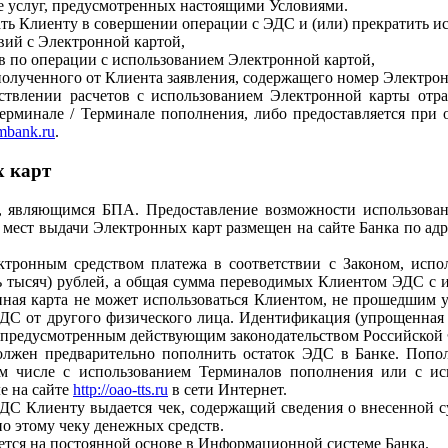
ие услуг, предусмотренных настоящими Условиями.
зать Клиенту в совершении операции с ЭДС и (или) прекратить 
ий с Электронной картой,
ов по операции с использованием Электронной картой,
олученного от Клиента заявления, содержащего номер Электрон
ствлении расчетов с использованием Электронной карты отр
ерминале / Терминале пополнения, либо предоставляется при
bank.ru
.
х карт
 являющимся БПА. Предоставление возможности использовани
 мест выдачи Электронных карт размещен на сайте Банка по ад
ктронным средством платежа в соответствии с Законом, испо
ь тысяч) рублей, а общая сумма переводимых Клиентом ЭДС с 
ронная карта не может использоваться Клиентом, не прошедши
С от другого физического лица. Идентификация (упрощенная и
е, предусмотренным действующим законодательством Российской
должен предварительно пополнить остаток ЭДС в Банке. Попо
 числе с использованием Терминалов пополнения или с исп
е на сайте
http://oao-tts.ru
в сети Интернет.
ЭДС Клиенту выдается чек, содержащий сведения о внесенной 
о этому чеку денежных средств.
дется на постоянной основе в Информационной системе Банка.