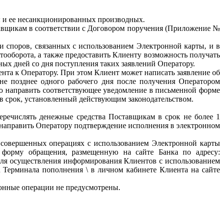
ы и ее несанкционированных производных.
тавщикам в соответствии с Договором поручения (Приложение №
ии споров, связанных с использованием Электронной карты, и в
тооборота, а также предоставить Клиенту возможность получать
ых дней со дня поступления таких заявлений Оператору.
нта к Оператору. При этом Клиент может написать заявление об
 не позднее одного рабочего дня после получения Оператором
ьно направить соответствующее уведомление в письменной форме
 в срок, установленный действующим законодательством.
еречислять денежные средства Поставщикам в срок не более 1
й направить Оператору подтверждение исполнения в электронном
о совершенных операциях с использованием Электронной карты
з форму обращения, размещенную на сайте Банка по адресу:
на для осуществления информирования Клиентов с использованием
 Терминала пополнения \ в личном кабинете Клиента на сайте
ионные операции не предусмотрены.