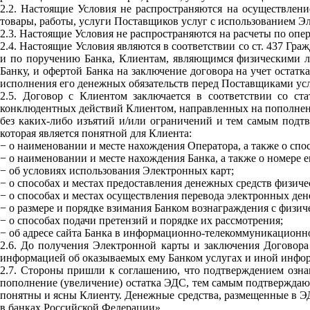
2.2. Настоящие Условия не распространяются на осуществлени
товары, работы, услуги Поставщиков услуг с использованием 
2.3. Настоящие Условия не распространяются на расчеты по опе
2.4. Настоящие Условия являются в соответствии со ст. 437 
и по поручению Банка, Клиентам, являющимся физическими л
Банку, и офертой Банка на заключение договора на учет оста
исполнения его денежных обязательств перед Поставщиками усл
2.5. Договор с Клиентом заключается в соответствии со ст
конклюдентных действий Клиентом, направленных на пополнени
без каких-либо изъятий и/или ограничений и тем самым подт
которая является понятной для Клиента:
− о наименовании и месте нахождения Оператора, а также о спо
− о наименовании и месте нахождения Банка, а также о номере 
− об условиях использования Электронных карт;
− о способах и местах предоставления денежных средств физич
− о способах и местах осуществления перевода электронных ден
− о размере и порядке взимания Банком вознаграждения с физич
− о способах подачи претензий и порядке их рассмотрения;
− об адресе сайта Банка в информационно-телекоммуникационно
2.6. До получения Электронной карты и заключения Договора 
информацией об оказываемых ему Банком услугах и иной инфо
2.7. Стороны пришли к соглашению, что подтверждением озн
пополнение (увеличение) остатка ЭДС, тем самым подтверждаю
понятны и ясны Клиенту. Денежные средства, размещенные в ЭД
в банках Российской Федерации».