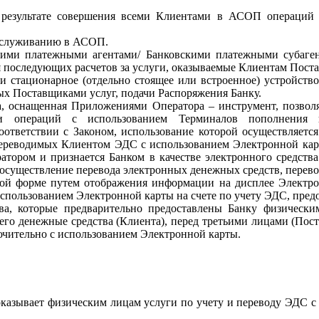
результате совершения всеми Клиентами в АСОП операций 
обслуживанию в АСОП.
кими платежными агентами/ Банковскими платежными субаге
я последующих расчетов за услуги, оказываемые Клиентам Пост
и стационарное (отдельно стоящее или встроенное) устройств
ых Поставщиками услуг, подачи Распоряжения Банку.
а, оснащенная Приложениями Оператора – инструмент, позво
и операций с использованием Терминалов пополнения и
ответствии с Законом, использование которой осуществляетс
переводимых Клиентом ЭДС с использованием Электронной карт
ратором и признается Банком в качестве электронного средст
существление перевода электронных денежных средств, перевода
ной форме путем отображения информации на дисплее Электро
использованием Электронной карты на счете по учету ЭДС, пред
а, которые предварительно предоставлены Банку физически
его денежные средства (Клиента), перед третьими лицами (Пос
ючительно с использованием Электронной карты.
оказывает физическим лицам услуги по учету и переводу ЭДС с