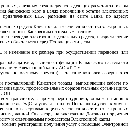
тронных денежных средств для последующих расчетов за товар
ия банковских карт в целях пополнения остатка электронных
ь привлеченных БПА размещен на сайте Банка по адресу:
нежных средств Клиентов для увеличения остатка электронных
аключенного с Банковским платежным агентом.
ние переводов электронных денежных средств, предоставление
ных обязательств перед Поставщиками услуг..
С и изменение их размера при осуществлении переводов ил
равообладателем, выполняет функции Банковского платежног
льзованием Электронной карты АО «ТТС».
суток, по местному времени), в течение которого совершаютс
или поставляющий Клиентам товары, выполняющий работы п
рганизациях, профессиональных образовательных организациях,
 АСОП.
ом транспорте, ; проход через турникет, оплату питания в
 на перевод ЭДС за услуги в пользу Поставщика услуг в момент
енежными средствами в целях увеличения остатка электронных
лиента, данной Оператору на заключение Договора поручения
лиенту и оплачиваемым посредством Электронной карты.
 в момент регистрации получения услуг с помощью Электронной