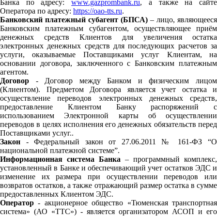
Банка по адресу:
www.gazprombank.ru
, а также на сайт
Оператора по адресу:
https://oao-tts.ru
.
Банковский платежный субагент (БПСА)
– лицо, являющееся
Банковским платежным субагентом, осуществляющее приём
денежных средств Клиентов для увеличения остатка
электронных денежных средств для последующих расчетов за
услуги, оказываемые Поставщиками услуг Клиентам, на
основании договора, заключенного с Банковским платежным
агентом.
Договор
- Договор между Банком и физическим лицом
(Клиентом). Предметом Договора является учет остатка и
осуществление переводов электронных денежных средств,
предоставление Клиентом Банку распоряжений с
использованием Электронной карты об осуществлении
переводов в целях исполнения его денежных обязательств перед
Поставщиками услуг..
Закон
- Федеральный закон от 27.06.2011 № 161-ФЗ “О
национальной платежной системе”.
Информационная система Банка
– программный комплекс,
установленный в Банке и обеспечивающий учет остатков ЭДС и
изменение их размера при осуществлении переводов или
возвратов остатков, а также отражающий размер остатка в сумме
предоставленных Клиентом ЭДС.
Оператор
- акционерное общество «Тюменская транспортна
система» (АО «ТТС») - является организатором АСОП и его