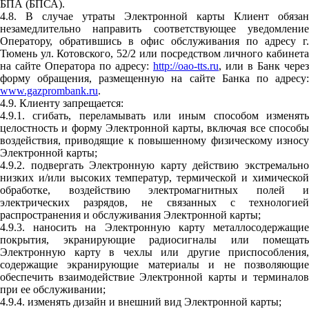
БПА (БПСА).
4.8. В случае утраты Электронной карты Клиент обязан
незамедлительно направить соответствующее уведомление
Оператору, обратившись в офис обслуживания по адресу г.
Тюмень ул. Котовского, 52/2 или посредством личного кабинета
на сайте Оператора по адресу:
http://oao-tts.ru
, или в Банк через
форму обращения, размещенную на сайте Банка по адресу:
www.gazprombank.ru
.
4.9. Клиенту запрещается:
4.9.1. сгибать, переламывать или иным способом изменять
целостность и форму Электронной карты, включая все способы
воздействия, приводящие к повышенному физическому износу
Электронной карты;
4.9.2. подвергать Электронную карту действию экстремально
низких и/или высоких температур, термической и химической
обработке, воздействию электромагнитных полей и
электрических разрядов, не связанных с технологией
распространения и обслуживания Электронной карты;
4.9.3. наносить на Электронную карту металлосодержащие
покрытия, экранирующие радиосигналы или помещать
Электронную карту в чехлы или другие приспособления,
содержащие экранирующие материалы и не позволяющие
обеспечить взаимодействие Электронной карты и терминалов
при ее обслуживании;
4.9.4. изменять дизайн и внешний вид Электронной карты;