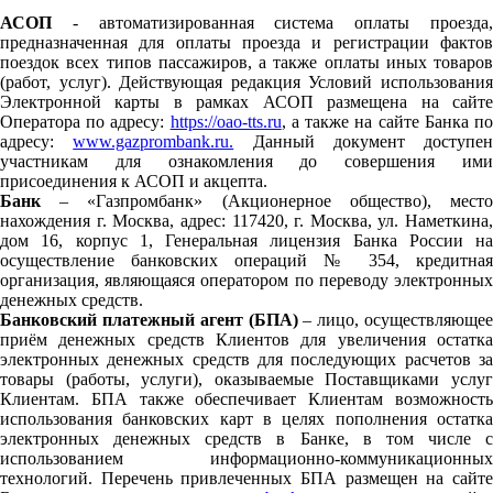
АСОП
- автоматизированная система оплаты проезда
предназначенная для оплаты проезда и регистрации фактов
поездок всех типов пассажиров, а также оплаты иных товаров
(работ, услуг). Действующая редакция Условий использования
Электронной карты в рамках АСОП размещена на сайте
Оператора по адресу:
https://oao-tts.ru
, а также на сайте Банка п
адресу:
www.gazprombank.ru.
Данный документ доступен
участникам для ознакомления до совершения ими
присоединения к АСОП и акцепта.
Банк
– «Газпромбанк» (Акционерное общество), место
нахождения г. Москва, адрес: 117420, г. Москва, ул. Наметкина,
дом 16, корпус 1, Генеральная лицензия Банка России на
осуществление банковских операций № 354, кредитная
организация, являющаяся оператором по переводу электронных
денежных средств.
Банковский платежный агент (БПА)
– лицо, осуществляющее
приём денежных средств Клиентов для увеличения остатка
электронных денежных средств для последующих расчетов за
товары (работы, услуги), оказываемые Поставщиками услуг
Клиентам. БПА также обеспечивает Клиентам возможность
использования банковских карт в целях пополнения остатка
электронных денежных средств в Банке, в том числе с
использованием информационно-коммуникационных
технологий. Перечень привлеченных БПА размещен на сайте