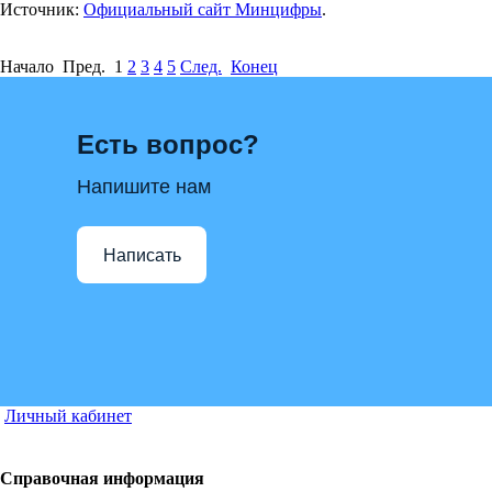
Источник:
Официальный сайт Минцифры
.
Начало Пред.
1
2
3
4
5
След.
Конец
Есть вопрос?
Напишите нам
Написать
Личный кабинет
Справочная информация