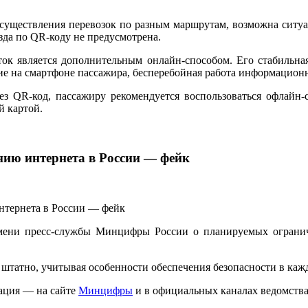
осуществления перевозок по разным маршрутам, возможна ситуа
зда по QR-коду не предусмотрена.
ок является дополнительным онлайн-способом. Его стабильна
ние на смартфоне пассажира, бесперебойная работа информацио
рез QR-код, пассажиру рекомендуется воспользоваться офлай
й картой.
нию интернета в России — фейк
мени пресс-службы Минцифры России о планируемых ограниче
татно, учитывая особенности обеспечения безопасности в каж
ация — на сайте
Минцифры
и в официальных каналах ведомства