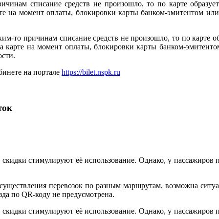
ричинам списание средств не произошло, то по карте образует
арте на момент оплаты, блокировки карты банком-эмитентом и
ким-то причинам списание средств не произошло, то по карте об
 на карте на момент оплаты, блокировки карты банком-эмитен
ости.
бинете на портале
https://bilet.nspk.ru
ток
и скидки стимулируют её использование. Однако, у пассажиров 
осуществления перевозок по разным маршрутам, возможна ситуа
зда по QR-коду не предусмотрена.
и скидки стимулируют её использование. Однако, у пассажиров 