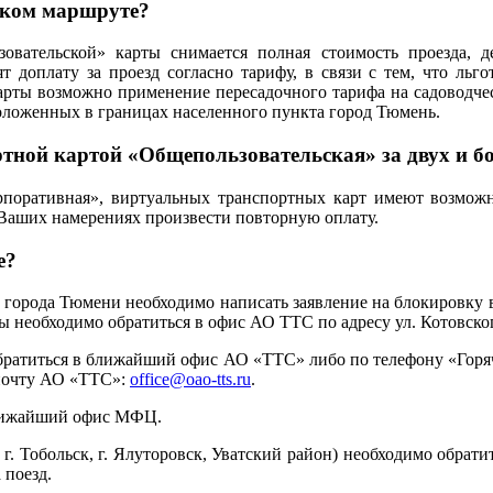
еском маршруте?
вательской» карты снимается полная стоимость проезда, д
 доплату за проезд согласно тарифу, в связи с тем, что льгот
рты возможно применение пересадочного тарифа на садоводчес
положенных в границах населенного пункта город Тюмень.
тной картой «Общепользовательская» за двух и бо
поративная», виртуальных транспортных карт имеют возможно
 Ваших намерениях произвести повторную оплату.
е?
города Тюмени необходимо написать заявление на блокировку 
ы необходимо обратиться в офис АО ТТС по адресу ул. Котовског
атиться в ближайший офис АО «ТТС» либо по телефону «Горячей 
 почту АО «ТТС»:
office@oao-tts.ru
.
ближайший офис МФЦ.
 г. Тобольск, г. Ялуторовск, Уватский район) необходимо обра
 поезд.