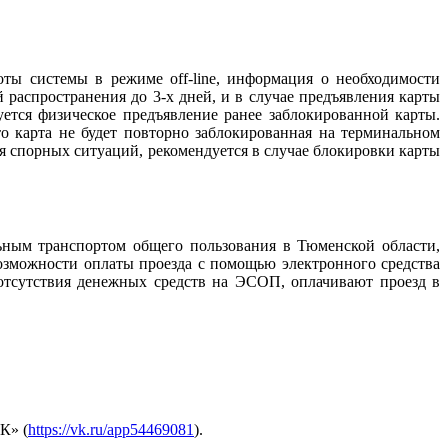
оты системы в режиме off-line, информация о необходимости
 распространения до 3-х дней, и в случае предъявления карты
уется физическое предъявление ранее заблокированной карты.
о карта не будет повторно заблокированная на терминальном
ия спорных ситуаций, рекомендуется в случае блокировки карты
ьным транспортом общего пользования в Тюменской области,
озможности оплаты проезда с помощью электронного средства
е отсутствия денежных средств на ЭСОП, оплачивают проезд в
К» (
https://vk.ru/app54469081
).