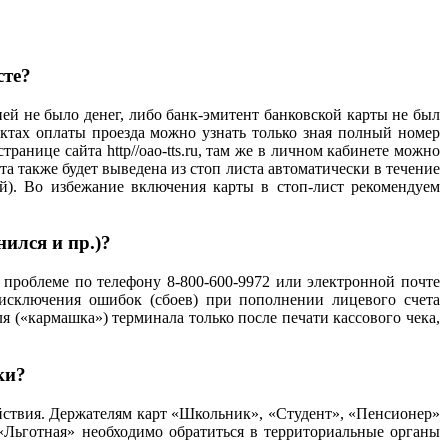
сте?
ней не было денег, либо банк-эмитент банковской карты не был
ктах оплаты проезда можно узнать только зная полный номер
ранице сайта http//oao-tts.ru, там же в личном кабинете можно
а также будет выведена из стоп листа автоматически в течение
ей). Во избежание включения карты в стоп-лист рекомендуем
ился и пр.)?
проблеме по телефону 8-800-600-9972 или электронной почте
 исключения ошибок (сбоев) при пополнении лицевого счета
 («кармашка») терминала только после печати кассового чека,
ки?
ействия. Держателям карт «Школьник», «Студент», «Пенсионер»
Льготная» необходимо обратиться в территориальные органы