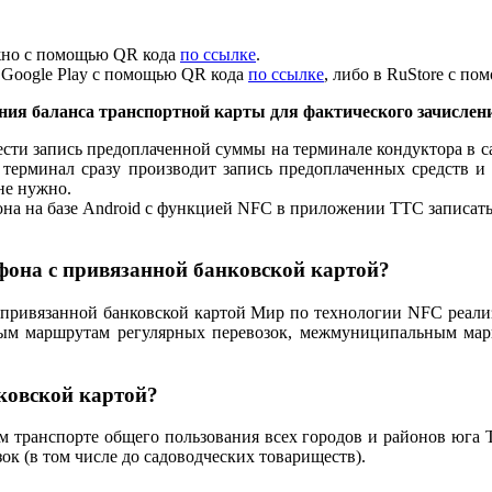
ожно с помощью QR кода
по ссылке
.
 Google Play с помощью QR кода
по ссылке
, либо в RuStore с п
ения баланса транспортной карты
для фактического зачислен
ести запись предоплаченной суммы на терминале кондуктора в 
 терминал сразу производит запись предоплаченных средств
не нужно.
на на базе Android c функцией NFC в приложении ТТС записат
фона с привязанной банковской картой?
привязанной банковской картой Мир по технологии NFC реализ
м маршрутам регулярных перевозок, межмуниципальным маршр
ковской картой?
ом транспорте общего пользования всех городов и районов юг
 (в том числе до садоводческих товариществ).