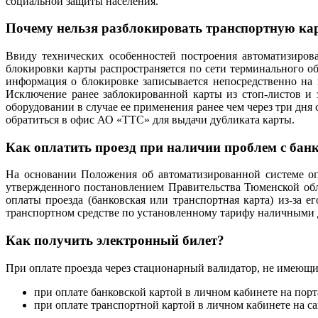
социальной защиты населения.
Почему нельзя разблокировать транспортную кар
Ввиду технических особенностей построения автоматизирова
блокировки карты распространяется по сети терминального об
информация о блокировке записывается непосредственно на н
Исключение ранее заблокированной карты из стоп-листов и 
оборудовании в случае ее применения ранее чем через три дня
обратиться в офис АО «ТТС» для выдачи дубликата карты.
Как оплатить проезд при наличии проблем с бан
На основании Положения об автоматизированной системе оп
утвержденного постановлением Правительства Тюменской обл
оплаты проезда (банковская или транспортная карта) из-за 
транспортном средстве по установленному тарифу наличными
Как получить электронный билет?
При оплате проезда через стационарный валидатор, не имеющ
при оплате банковской картой в личном кабинете на пор
при оплате транспортной картой в личном кабинете на с