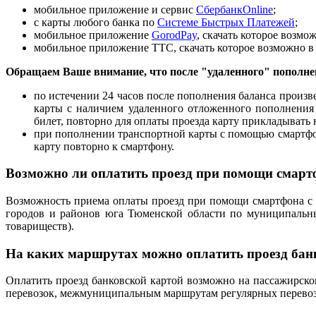
мобильное приложение и сервис
СбербанкOnline
;
с карты любого банка по
Cистеме Быстрых Платежей
;
мобильное приложение
GorodPay
, скачать которое возм
мобильное приложение ТТС, скачать которое возможно в
Обращаем Ваше внимание, что после "удаленного" пополн
по истечении 24 часов после пополнения баланса произв
карты с наличием удаленного отложенного пополнения
билет, повторно для оплаты проезда карту прикладывать 
при пополнении транспортной карты с помощью смартфо
карту повторно к смартфону.
Возможно ли оплатить проезд при помощи смарт
Возможность приема оплаты проезд при помощи смартфона с 
городов и районов юга Тюменской области по муниципальны
товариществ).
На каких маршрутах можно оплатить проезд бан
Оплатить проезд банковской картой возможно на пассажирск
перевозок, межмуниципальным маршрутам регулярных перевозок