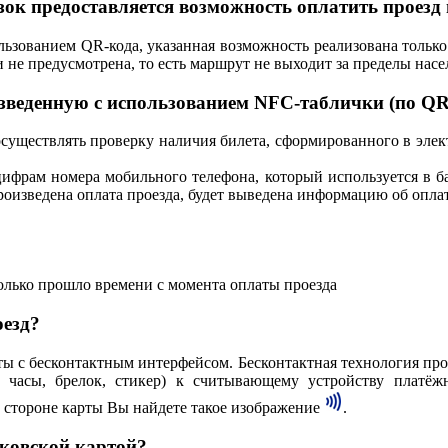
зок предоставляется возможность оплатить проезд
льзованием QR-кода, указанная возможность реализована тольк
 не предусмотрена, то есть маршрут не выходит за пределы насе
изведенную с использованием NFC-таблички (по QR
существлять проверку наличия билета, сформированного в элект
цифрам номера мобильного телефона, который используется в 
роизведена оплата проезда, будет выведена информацию об оплат
олько прошло времени с момента оплаты проезда
оезд?
ты с бесконтактным интерфейсом. Бесконтактная технология про
, часы, брелок, стикер) к считывающему устройству платёж
 стороне карты Вы найдете такое изображение
.
нковской картой?