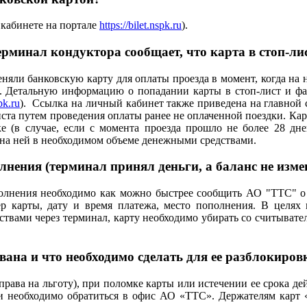
 кабинете на портале
https://bilet.nspk.ru
).
ерминал кондуктора сообщает, что карта в стоп-ли
меняли банковскую карту для оплаты проезда в момент, когда на 
). Детальную информацию о попадании карты в стоп-лист и фа
spk.ru
). Ссылка на личный кабинет также приведена на главной ст
ста путем проведения оплаты ранее не оплаченной поездки. Карт
е (в случае, если с момента проезда прошло не более 28 дн
 на ней в необходимом объеме денежными средствами.
нения (терминал принял деньги, а баланс не измен
олнения необходимо как можно быстрее сообщить АО "ТТС" о 
р карты, дату и время платежа, место пополнения. В целях
ами через терминал, карту необходимо убирать со считывателя
ана и что необходимо сделать для ее разблокиров
 права на льготу), при поломке карты или истечении ее срока д
и необходимо обратиться в офис АО «ТТС». Держателям карт «