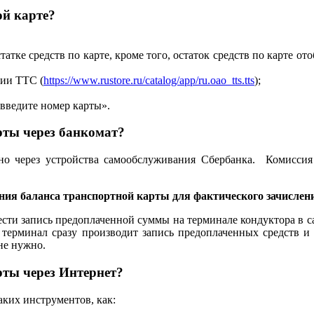
ой карте?
статке средств по карте, кроме того, остаток средств по карте 
нии ТТС (
https://www.rustore.ru/catalog/app/ru.oao_tts.tts
);
, введите номер карты».
рты через банкомат?
о через устройства самообслуживания Сбербанка. Комиссия 
ения баланса транспортной карты
для фактического зачислен
ести запись предоплаченной суммы на терминале кондуктора в 
 терминал сразу производит запись предоплаченных средств
не нужно.
ты через Интернет?
ких инструментов, как: