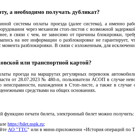
ту, а необходимо получать дубликат?
нной системы оплаты проезда (далее система), а именно раб
орудования через механизм стоп-листов с возможной задержкой
ее, в связи с чем, не зависимо от причины блокировки, треб
запись на нее информации о разблокировке не гарантирует, чт
 с момента разблокировки. В связи с изложенным, для исключен
ковской или транспортной картой?
латы проезда на маршрутах регулярных перевозок автомобил
асти от 28.07.2023 № 480-п, пользователи АСОП в случае нев
его неисправности, нахождения в Стоп-листе, а также в случа
 денежными средствами на общих основаниях.
ий функцию печати билета, электронный билет можно получить:
тале
https://bilet.nspk.ru
;
айте
АО "ТТС
" или в мини-приложении «История операций по Т