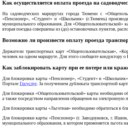
Как осуществляется оплата проезда на садоводч
На садоводческих маршрутах города Тюмени с «Общепользо
«Пенсионер», «Студент» и «Школьник» (г.Тюмень) производят
муниципального образования. Для «Общепользовательской» ка
вторая поездка совершены из (до) остановочных пунктов, рас
Возможно ли произвести оплату проезда транспор
Держатели транспортных карт «Общепользовательская», «Кор
человек на одном маршруте. Для этого сообщите кондуктору о
Как заблокировать карту при ее потере или краж
Для блокировки карты «Пенсионер», «Студент» и «Школьник» 
Портале
Госуслуг
. За получением дубликата транспортной карт
Для блокировки «Общепользовательской» карты необходимо обр
а также посредством направления обращения на электронную
Для блокировки карты «Льготная» необходимо обратиться в 
Для блокировки карты «Пенсионер» (г. Заводоуковск, г. Ишим,
муниципального образования, в котором применяется льгота на