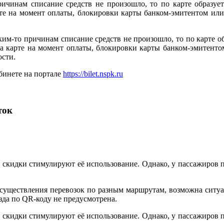
ричинам списание средств не произошло, то по карте образует
арте на момент оплаты, блокировки карты банком-эмитентом и
ким-то причинам списание средств не произошло, то по карте об
 на карте на момент оплаты, блокировки карты банком-эмитен
ости.
бинете на портале
https://bilet.nspk.ru
ток
и скидки стимулируют её использование. Однако, у пассажиров 
осуществления перевозок по разным маршрутам, возможна ситуа
зда по QR-коду не предусмотрена.
и скидки стимулируют её использование. Однако, у пассажиров 