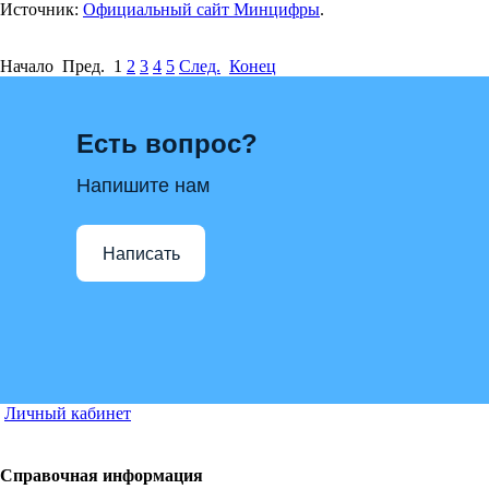
Источник:
Официальный сайт Минцифры
.
Начало Пред.
1
2
3
4
5
След.
Конец
Есть вопрос?
Напишите нам
Написать
Личный кабинет
Справочная информация