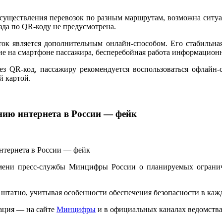
осуществления перевозок по разным маршрутам, возможна ситуа
зда по QR-коду не предусмотрена.
ок является дополнительным онлайн-способом. Его стабильна
ние на смартфоне пассажира, бесперебойная работа информацио
рез QR-код, пассажиру рекомендуется воспользоваться офлай
й картой.
нию интернета в России — фейк
мени пресс-службы Минцифры России о планируемых ограниче
татно, учитывая особенности обеспечения безопасности в каж
ация — на сайте
Минцифры
и в официальных каналах ведомства