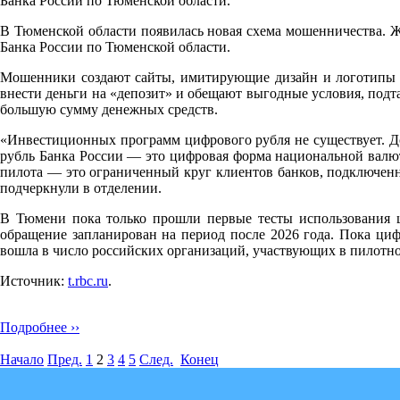
Банка России по Тюменской области.
В Тюменской области появилась новая схема мошенничества. Ж
Банка России по Тюменской области.
Мошенники создают сайты, имитирующие дизайн и логотипы ц
внести деньги на «депозит» и обещают выгодные условия, подт
большую сумму денежных средств.
«Инвестиционных программ цифрового рубля не существует. Д
рубль Банка России — это цифровая форма национальной валют
пилота — это ограниченный круг клиентов банков, подключенн
подчеркнули в отделении.
В Тюмени пока только прошли первые тесты использования ц
обращение запланирован на период после 2026 года. Пока циф
вошла в число российских организаций, участвующих в пилотн
Источник:
t.rbc.ru
.
Подробнее ››
Начало
Пред.
1
2
3
4
5
След.
Конец