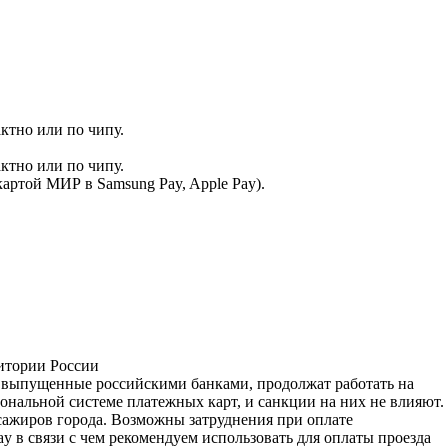
ктно или по чипу.
ктно или по чипу.
артой МИР в Samsung Pay, Apple Pay).
ритории России
, выпущенные российскими банками, продолжат работать на
нальной системе платежных карт, и санкции на них не влияют.
сажиров города. Возможны затруднения при оплате
y в связи с чем рекомендуем использовать для оплаты проезда