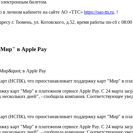
я электронным билетом.
о в личном кабинете на сайте АО «ТТС»
https://oao-tts.ru
. !
г. Тюмень, ул. Котовского, д.52, время работы пн-сб с 08:00 до 
"Мир" в Apple Pay
рт (НСПК), что приостанавливает поддержку карт "Мир" в пла
у карт "Мир" в платежном сервисе Apple Pay. С 24 марта загру
х нескольких дней", - сообщила компания. Соответствующее уве
рт (НСПК), что приостанавливает поддержку карт "Мир" в пла
у карт "Мир" в платежном сервисе Apple Pay. С 24 марта загру
х нескольких дней", - сообщила компания. Соответствующее уве