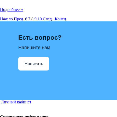
Подробнее ››
Начало
Пред.
6
7
8
9
10
След.
Конец
Есть вопрос?
Напишите нам
Написать
Личный кабинет
Справочная информация