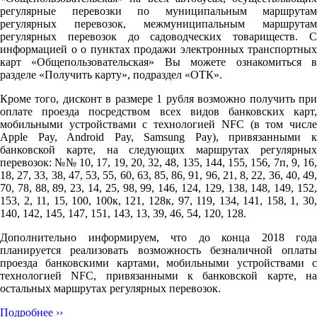
регулярные перевозки по муниципальным маршрутам
регулярных перевозок, межмуниципальным маршрутам
регулярных перевозок до садоводческих товариществ. С
информацией о о пунктах продажи электронных транспортных
карт «Общепользовательская» Вы можете ознакомиться в
разделе «Получить карту», подраздел «ОТК».
Кроме того, дисконт в размере 1 рубля возможно получить при
оплате проезда посредством всех видов банковских карт,
мобильными устройствами с технологией NFC (в том числе
Apple Pay, Android Pay, Samsung Pay), привязанными к
банковской карте, на следующих маршрутах регулярных
перевозок: №№ 10, 17, 19, 20, 32, 48, 135, 144, 155, 156, 7п, 9, 16,
18, 27, 33, 38, 47, 53, 55, 60, 63, 85, 86, 91, 96, 21, 8, 22, 36, 40, 49,
70, 78, 88, 89, 23, 14, 25, 98, 99, 146, 124, 129, 138, 148, 149, 152,
153, 2, 11, 15, 100, 100к, 121, 128к, 97, 119, 134, 141, 158, 1, 30,
140, 142, 145, 147, 151, 143, 13, 39, 46, 54, 120, 128.
Дополнительно информируем, что до конца 2018 года
планируется реализовать возможность безналичной оплаты
проезда банковскими картами, мобильными устройствами с
технологией NFC, привязанными к банковской карте, на
остальных маршрутах регулярных перевозок.
Подробнее ››