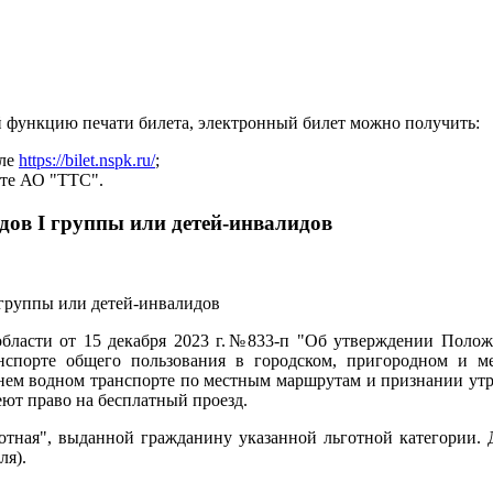
й функцию печати билета, электронный билет можно получить:
але
https://bilet.nspk.ru/
;
йте АО "ТТС".
дов I группы или детей-инвалидов
области от 15 декабря 2023 г.№833-п "Об утверждении Полож
нспорте общего пользования в городском, пригородном и м
нем водном транспорте по местным маршрутам и признании ут
ют право на бесплатный проезд.
готная", выданной гражданину указанной льготной категории.
ля).