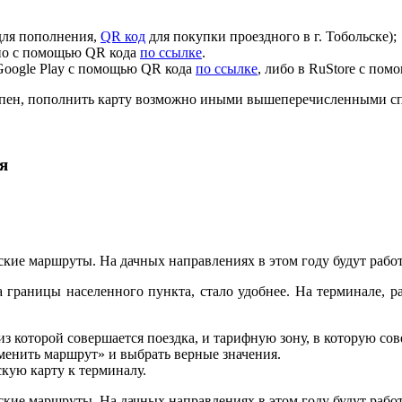
ля пополнения,
QR код
для покупки проездного в г. Тобольске);
жно с помощью QR кода
по ссылке
.
Google Play с помощью QR кода
по ссылке
, либо в RuStore с по
тупен, пополнить карту возможно иными вышеперечисленными с
я
кие маршруты. На дачных направлениях в этом году будут работа
 границы населенного пункта, стало удобнее. На терминале, р
з которой совершается поездка, и тарифную зону, в которую сове
менить маршрут» и выбрать верные значения.
кую карту к терминалу.
кие маршруты. На дачных направлениях в этом году будут работа