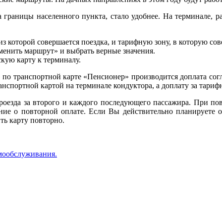
 границы населенного пункта, стало удобнее. На терминале, р
з которой совершается поездка, и тарифную зону, в которую сове
менить маршрут» и выбрать верные значения.
кую карту к терминалу.
 по транспортной карте «Пенсионер» производится доплата согл
ранспортной картой на терминале кондуктора, а доплату за тар
роезда за второго и каждого последующего пассажира. При по
ение о повторной оплате. Если Вы действительно планируете о
ть карту повторно.
мообслуживания.