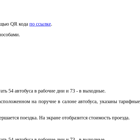
мощью QR кода
по ссылке
.
пособами.
ть 54 автобуса в рабочие дни и 73 - в выходные.
асположенном на поручне в салоне автобуса, указаны тарифные
ршается поездка. На экране отобразится стоимость проезда.
ть 54 автобуса в рабочие дни и 73 - в выходные.