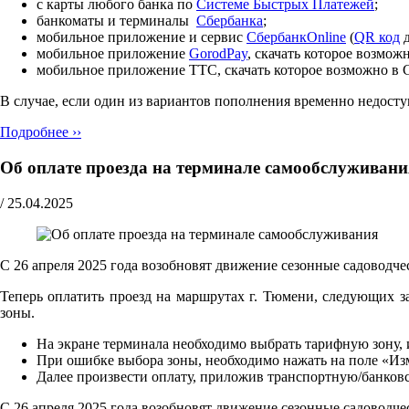
с карты любого банка по
Cистеме Быстрых Платежей
;
банкоматы и терминалы
Сбербанка
;
мобильное приложение и сервис
СбербанкOnline
(
QR код
д
мобильное приложение
GorodPay
, скачать которое возмо
мобильное приложение ТТС, скачать которое возможно в 
В случае, если один из вариантов пополнения временно недос
Подробнее ››
Об оплате проезда на терминале самообслуживани
/
25.04.2025
С 26 апреля 2025 года возобновят движение сезонные садоводчес
Теперь оплатить проезд на маршрутах г. Тюмени, следующих за
зоны.
На экране терминала необходимо выбрать тарифную зону, и
При ошибке выбора зоны, необходимо нажать на поле «Из
Далее произвести оплату, приложив транспортную/банковс
С 26 апреля 2025 года возобновят движение сезонные садоводчес