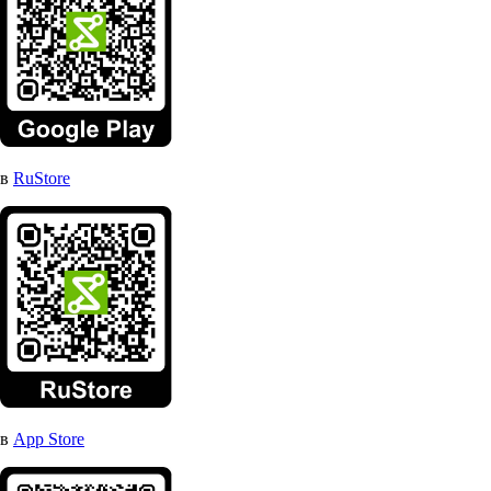
в
RuStore
в
App Store