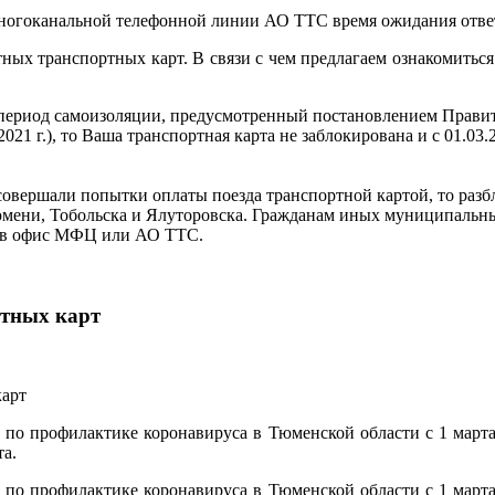
многоканальной телефонной линии АО ТТС время ожидания ответ
ных транспортных карт. В связи с чем предлагаем ознакомитьс
 период самоизоляции, предусмотренный постановлением Правит
2021 г.), то Ваша транспортная карта не заблокирована и с 01.0
 Вы совершали попытки оплаты поезда транспортной картой, то ра
Тюмени, Тобольска и Ялуторовска. Гражданам иных муниципальн
я в офис МФЦ или АО ТТС.
ртных карт
 по профилактике коронавируса в Тюменской области с 1 март
та.
 по профилактике коронавируса в Тюменской области с 1 март