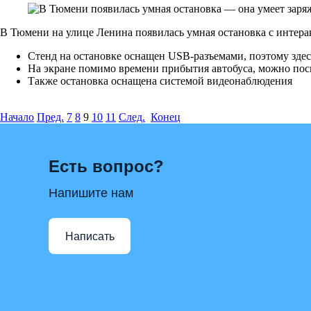
В Тюмени на улице Ленина появилась умная остановка с интер
Стенд на остановке оснащен USB-разъемами, поэтому здес
На экране помимо времени прибытия автобуса, можно пос
Также остановка оснащена системой видеонаблюдения
Начало
Пред.
7
8
9
10
11
След.
Конец
Есть вопрос?
Напишите нам
Написать