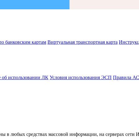
по банковским картам
Виртуальная транспортная карта
Инструк
 об использовании ЛК
Условия использования ЭСП
Правила А
ны в любых средствах массовой информации, на серверах сети 