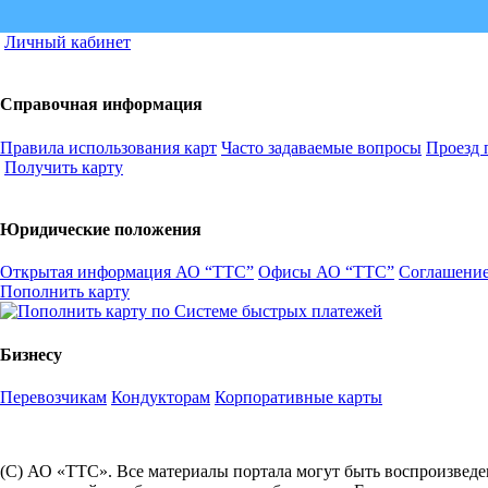
Личный кабинет
Справочная информация
Правила использования карт
Часто задаваемые вопросы
Проезд 
Получить карту
Юридические положения
Открытая информация АО “ТТС”
Офисы АО “ТТС”
Соглашение
Пополнить карту
Бизнесу
Перевозчикам
Кондукторам
Корпоративные карты
(С) АО «ТТС». Все материалы портала могут быть воспроизведе