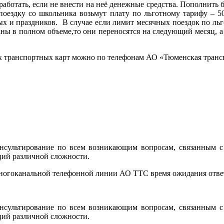
 работать, если не внести на неё денежные средства. Пополнит
поездку со школьника возьмут плату по льготному тарифу – 5
ных и праздников. В случае если лимит месячных поездок по ль
аны в полном объеме,то они переносятся на следующий месяц, 
ранспортных карт можно по телефонам АО «Тюменская транспорт
сультирование по всем возникающим вопросам, связанным с 
ций различной сложности.
многоканальной телефонной линии АО ТТС время ожидания ответ
сультирование по всем возникающим вопросам, связанным с 
ций различной сложности.