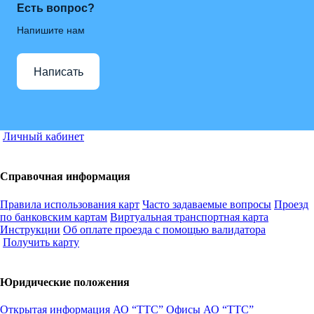
Есть вопрос?
Напишите нам
Написать
Личный кабинет
Справочная информация
Правила использования карт
Часто задаваемые вопросы
Проезд
по банковским картам
Виртуальная транспортная карта
Инструкции
Об оплате проезда с помощью валидатора
Получить карту
Юридические положения
Открытая информация АО “ТТС”
Офисы АО “ТТС”