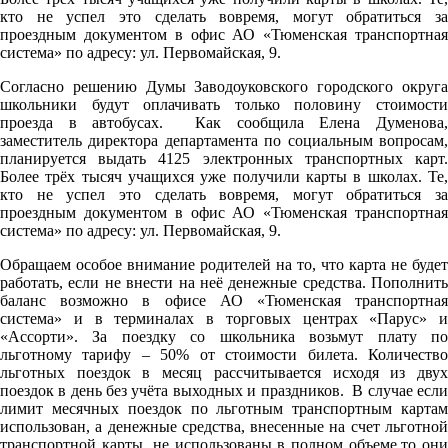
кто не успел это сделать вовремя, могут обратиться за
проездным документом в офис АО «Тюменская транспортная
система» по адресу: ул. Первомайская, 9.
Cогласно решению Думы Заводоуковского городского округа
школьники будут оплачивать только половину стоимости
проезда в автобусах. Как сообщила Елена Думенова,
заместитель директора департамента по социальным вопросам,
планируется выдать 4125 электронных транспортных карт.
Более трёх тысяч учащихся уже получили карты в школах. Те,
кто не успел это сделать вовремя, могут обратиться за
проездным документом в офис АО «Тюменская транспортная
система» по адресу: ул. Первомайская, 9.
Обращаем особое внимание родителей на то, что карта не будет
работать, если не внести на неё денежные средства. Пополнить
баланс возможно в офисе АО «Тюменская транспортная
система» и в терминалах в торговых центрах «Парус» и
«Ассорти». За поездку со школьника возьмут плату по
льготному тарифу – 50% от стоимости билета. Количество
льготных поездок в месяц рассчитывается исходя из двух
поездок в день без учёта выходных и праздников. В случае если
лимит месячных поездок по льготным транспортным картам
использован, а денежные средства, внесенные на счет льготной
транспортной карты, не использованы в полном объеме,то они