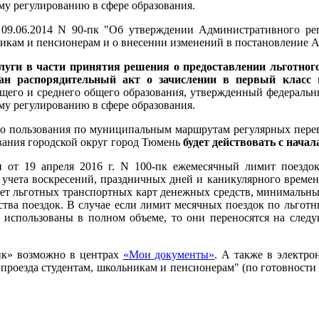
му регулированию в сфере образования.
9.06.2014 N 90-пк "Об утверждении Административного рег
никам и пенсионерам и о внесении изменений в постановление 
луги в части принятия решения о предоставлении льготног
дан распорядительный акт о зачислении в первый класс
в
бщего и среднего общего образования, утвержденный федерал
му регулированию в сфере образования.
го пользования по муниципальным маршрутам регулярных пере
вания городской округ город Тюмень
будет действовать с начала
 от 19 апреля 2016 г. N 100-пк ежемесячный лимит поездо
ез учета воскресений, праздничных дней и каникулярного врем
ет льготных транспортных карт денежных средств, минимальный
ества поездок. В случае если лимит месячных поездок по льго
е использованы в полном объеме, то они переносятся на след
ик» возможно в центрах
«Мои документы»
. А также в электро
проезда студентам, школьникам и пенсионерам" (по готовности