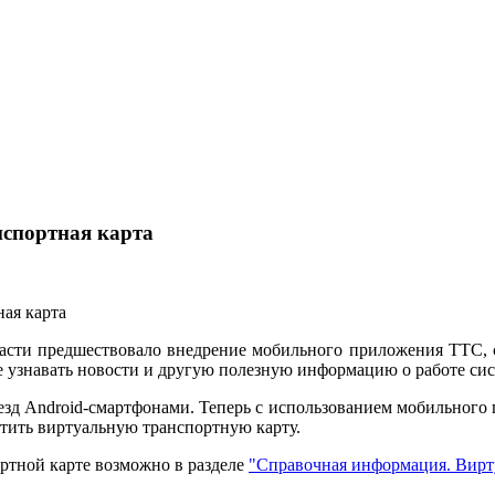
нспортная карта
асти предшествовало внедрение мобильного приложения ТТС, 
же узнавать новости и другую полезную информацию о работе си
езд Android-смартфонами. Теперь с использованием мобильного
тить виртуальную транспортную карту.
ртной карте возможно в разделе
"Справочная информация. Вирту