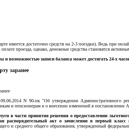
арте имеется достаточно средств на 2-3 поездки). Ведь при онл
оплате проезда, однако, денежные средства становятся активным
 и возможностью записи баланса может достигать 24-х часо
рту заранее
9.06.2014 N 90-пк "Об утверждении Административного рег
никам и пенсионерам и о внесении изменений в постановление 
луги в части принятия решения о предоставлении льготног
дан распорядительный акт о зачислении в первый класс
в
бщего и среднего общего образования, утвержденный федерал