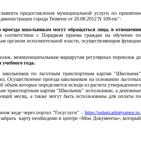
ламента предоставления муниципальной услуги по принятию
Администрации города Тюмени от 20.08.2012 N 109-пк":
о проезда школьникам могут обращаться лица, в отношении
 соответствии с Порядком приема граждан на обучение п
ьным органом исполнительной власти, осуществляющим функции
возок, межмуниципальным маршрутам регулярных перевозок до
 учебного года.
к школьников по льготным транспортным картам "Школьник"
ени). Осуществление проезда школьников на основании льготных
 объем которых определяется исходя из расчета утвержденного
тным транспортным картам "Школьник" использован, а денежные
ующий месяц, а также могут быть использованы для оплаты по
нном виде через портал "Госуслуги" -
https://uslugi.admtyumen.ru
 забрать карту необходимо в центре «Мои Документы», который