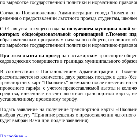
по выработке государственной политики и нормативно-правово
Согласно Постановлению Администрации города Тюмени от 0
решения о предоставлении льготного проезда студентам, школь
С 01 августа текущего года
за получением муниципальной ус
которых общеобразовательной организацией г.Тюмени из
образовательным программам начального общего, основного о
по выработке государственной политики и нормативно-правово
При этом льгота на проезд
на пассажирском транспорте обще
садоводческих товариществ в границах муниципального образо
В соответствии с Постановлением Администрации г. Тюмени
рассчитывается из количества двух разовых поездок в день (б
транспортных карт "Школьник" возможно после внесения на сч
провозного тарифа, с учетом предоставляемой льготы и колич
средства, внесенные на счет льготной транспортной карты, н
установленному провозному тарифу.
Подать заявление на получение транспортной карты «Школьн
выбрав услугу "Принятие решения о предоставлении льготного 
будет выбран Вами при подаче заявления).
Подробнее ››