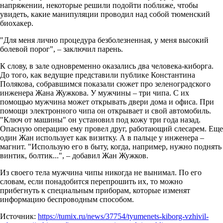
напряжении, некоторые решили подойти поближе, чтобы
увидеть, какие манипуляции проводил над собой тюменский
биохакер.
"Для меня лично процедура безболезненная, у меня высокий
болевой порог", – заключил парень.
К слову, в зале одновременно оказались два человека-киборга.
До того, как ведущие представили публике Константина
Полякова, собравшимся показали сюжет про зеленоградского
инженера Жана Жужкова. У мужчины – три чипа. С их
помощью мужчина может открывать двери дома и офиса. При
помощи электронного чипа он открывает и свой автомобиль.
"Ключ от машины" он установил под кожу три года назад.
Опасную операцию ему провел друг, работающий слесарем. Еще
один Жан использует как визитку. А в пальце у инженера –
магнит. "Использую его в быту, когда, например, нужно поднять
винтик, болтик...", – добавил Жан Жужков.
Из своего тела мужчина чипы никогда не вынимал. По его
словам, если понадобится перепрошить их, то можно
прибегнуть к специальным приборам, которые изменят
информацию беспроводным способом.
Источник:
https://tumix.ru/news/37754/tyumenets-kiborg-vzhivil-