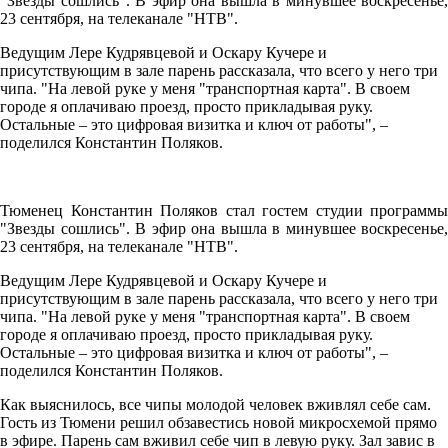
"Звезды сошлись". В эфир она вышла в минувшее воскресенье,
23 сентября, на телеканале "НТВ".
Ведущим Лере Кудрявцевой и Оскару Кучере и
присутствующим в зале парень рассказала, что всего у него три
чипа. "На левой руке у меня "транспортная карта". В своем
городе я оплачиваю проезд, просто прикладывая руку.
Остальные – это цифровая визитка и ключ от работы", –
поделился Константин Поляков.
Тюменец Константин Поляков стал гостем студии программы
"Звезды сошлись". В эфир она вышла в минувшее воскресенье,
23 сентября, на телеканале "НТВ".
Ведущим Лере Кудрявцевой и Оскару Кучере и
присутствующим в зале парень рассказала, что всего у него три
чипа. "На левой руке у меня "транспортная карта". В своем
городе я оплачиваю проезд, просто прикладывая руку.
Остальные – это цифровая визитка и ключ от работы", –
поделился Константин Поляков.
Как выяснилось, все чипы молодой человек вживлял себе сам.
Гость из Тюмени решил обзавестись новой микросхемой прямо
в эфире. Парень сам вживил себе чип в левую руку. Зал завис в