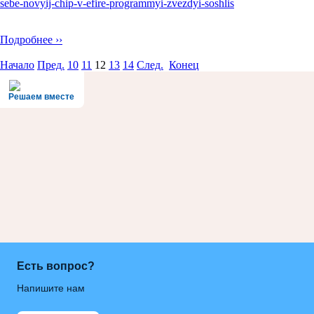
sebe-novyij-chip-v-efire-programmyi-zvezdyi-soshlis
Подробнее ››
Начало
Пред.
10
11
12
13
14
След.
Конец
Решаем вместе
Есть вопрос?
Напишите нам