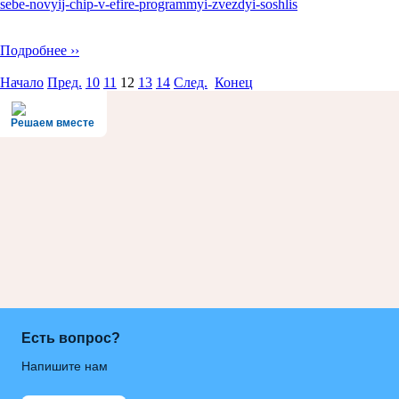
sebe-novyij-chip-v-efire-programmyi-zvezdyi-soshlis
Подробнее ››
Начало
Пред.
10
11
12
13
14
След.
Конец
Решаем вместе
Есть вопрос?
Напишите нам