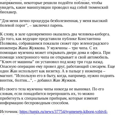
напряжении, некоторые решили подойти поближе, чтобы
увидеть, какие манипуляции проводил над собой тюменский
биохакер.
"Для меня лично процедура безболезненная, у меня высокий
болевой порог", – заключил парень.
К слову, в зале одновременно оказались два человека-киборга.
До того, как ведущие представили публике Константина
Полякова, собравшимся показали сюжет про зеленоградского
инженера Жана Жужкова. У мужчины – три чипа. С их
помощью мужчина может открывать двери дома и офиса. При
помощи электронного чипа он открывает и свой автомобиль.
"Ключ от машины" он установил под кожу три года назад.
Опасную операцию ему провел друг, работающий слесарем. Еще
один Жан использует как визитку. А в пальце у инженера –
магнит. "Использую его в быту, когда, например, нужно поднять
винтик, болтик...", – добавил Жан Жужков.
Из своего тела мужчина чипы никогда не вынимал. По его
словам, если понадобится перепрошить их, то можно
прибегнуть к специальным приборам, которые изменят
информацию беспроводным способом.
Источник:
https://tumix.ru/news/37754/tyumenets-kiborg-vzhivil-