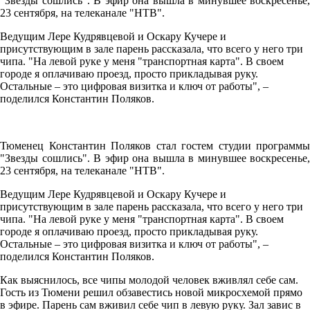
"Звезды сошлись". В эфир она вышла в минувшее воскресенье,
23 сентября, на телеканале "НТВ".
Ведущим Лере Кудрявцевой и Оскару Кучере и
присутствующим в зале парень рассказала, что всего у него три
чипа. "На левой руке у меня "транспортная карта". В своем
городе я оплачиваю проезд, просто прикладывая руку.
Остальные – это цифровая визитка и ключ от работы", –
поделился Константин Поляков.
Тюменец Константин Поляков стал гостем студии программы
"Звезды сошлись". В эфир она вышла в минувшее воскресенье,
23 сентября, на телеканале "НТВ".
Ведущим Лере Кудрявцевой и Оскару Кучере и
присутствующим в зале парень рассказала, что всего у него три
чипа. "На левой руке у меня "транспортная карта". В своем
городе я оплачиваю проезд, просто прикладывая руку.
Остальные – это цифровая визитка и ключ от работы", –
поделился Константин Поляков.
Как выяснилось, все чипы молодой человек вживлял себе сам.
Гость из Тюмени решил обзавестись новой микросхемой прямо
в эфире. Парень сам вживил себе чип в левую руку. Зал завис в