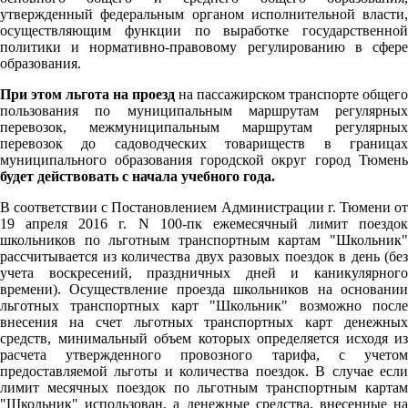
утвержденный федеральным органом исполнительной власти,
осуществляющим функции по выработке государственной
политики и нормативно-правовому регулированию в сфере
образования.
При этом льгота на проезд
на пассажирском транспорте общего
пользования по муниципальным маршрутам регулярных
перевозок, межмуниципальным маршрутам регулярных
перевозок до садоводческих товариществ в границах
муниципального образования городской округ город Тюмень
будет действовать с начала учебного года.
В соответствии с Постановлением Администрации г. Тюмени от
19 апреля 2016 г. N 100-пк ежемесячный лимит поездок
школьников по льготным транспортным картам "Школьник"
рассчитывается из количества двух разовых поездок в день (без
учета воскресений, праздничных дней и каникулярного
времени). Осуществление проезда школьников на основании
льготных транспортных карт "Школьник" возможно после
внесения на счет льготных транспортных карт денежных
средств, минимальный объем которых определяется исходя из
расчета утвержденного провозного тарифа, с учетом
предоставляемой льготы и количества поездок. В случае если
лимит месячных поездок по льготным транспортным картам
"Школьник" использован, а денежные средства, внесенные на