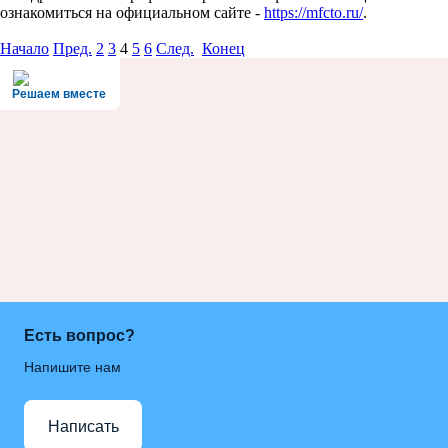
ознакомиться на официальном сайте -
https://mfcto.ru/
.
Начало
Пред.
2
3
4
5
6
След.
Конец
Решаем вместе
Есть вопрос?
Напишите нам
Написать