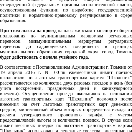
утвержденный федеральным органом исполнительной власти,
осуществляющим функции по выработке государственной
политики и нормативно-правовому регулированию в сфере
образования.
При этом льгота на проезд
на пассажирском транспорте общего
пользования по муниципальным маршрутам регулярных
перевозок, межмуниципальным маршрутам регулярных
перевозок до садоводческих товариществ в границах
муниципального образования городской округ город Тюмень
будет действовать с начала учебного года.
В соответствии с Постановлением Администрации г. Тюмени от
19 апреля 2016 г. N 100-пк ежемесячный лимит поездок
школьников по льготным транспортным картам "Школьник"
рассчитывается из количества двух разовых поездок в день (без
учета воскресений, праздничных дней и каникулярного
времени). Осуществление проезда школьников на основании
льготных транспортных карт "Школьник" возможно после
внесения на счет льготных транспортных карт денежных
средств, минимальный объем которых определяется исходя из
расчета утвержденного провозного тарифа, с учетом
предоставляемой льготы и количества поездок. В случае если
лимит месячных поездок по льготным транспортным картам
"Школьник" использован, а денежные средства, внесенные на