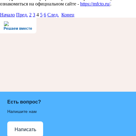
ознакомиться на официальном сайте -
https://mfcto.ru/
.
Начало
Пред.
2
3
4
5
6
След.
Конец
Решаем вместе
Есть вопрос?
Напишите нам
Написать