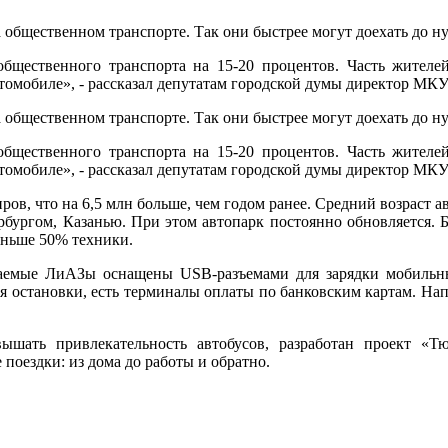
 общественном транспорте. Так они быстрее могут доехать до н
бщественного транспорта на 15-20 процентов. Часть жителе
автомобиле», - рассказал депутатам городской думы директор М
 общественном транспорте. Так они быстрее могут доехать до н
бщественного транспорта на 15-20 процентов. Часть жителе
автомобиле», - рассказал депутатам городской думы директор М
ов, что на 6,5 млн больше, чем годом ранее. Средний возраст ав
бургом, Казанью. При этом автопарк постоянно обновляется. Бо
меньше 50% техники.
таемые ЛиАЗы оснащены USB-разъемами для зарядки мобильн
ся остановки, есть терминалы оплаты по банковским картам. На
ышать привлекательность автобусов, разработан проект «Тю
е поездки: из дома до работы и обратно.