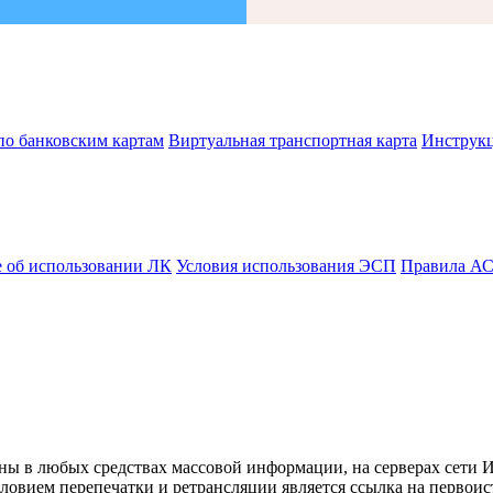
по банковским картам
Виртуальная транспортная карта
Инструк
 об использовании ЛК
Условия использования ЭСП
Правила А
ны в любых средствах массовой информации, на серверах сети 
овием перепечатки и ретрансляции является ссылка на первоис