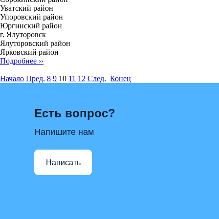
Уватский район
Упоровский район
Юргинский район
г. Ялуторовск
Ялуторовский район
Ярковский район
Подробнее ››
Начало
Пред.
8
9
10
11
12
След.
Конец
Есть вопрос?
Напишите нам
Написать