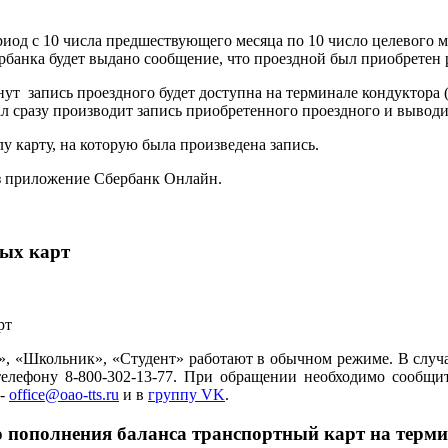
иод с 10 числа предшествующего месяца по 10 число целевого м
рбанка будет выдано сообщение, что проездной был приобретен 
нут запись проездного будет доступна на терминале кондуктора
нал сразу производит запись приобретенного проездного и вы
 карту, на которую была произведена запись.
з приложение Сбербанк Онлайн.
ных карт
р», «Школьник», «Студент» работают в обычном режиме. В слу
елефону 8-800-302-13-77. При обращении необходимо сообщи
 -
office@oao-tts.ru
и в
группу VK
.
го пополнения баланса транспортный карт на терм