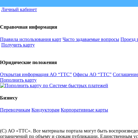
Личный кабинет
Справочная информация
Правила использования карт
Часто задаваемые вопросы
Проезд 
Получить карту
Юридические положения
Открытая информация АО “ТТС”
Офисы АО “ТТС”
Соглашение
Пополнить карту
Бизнесу
Перевозчикам
Кондукторам
Корпоративные карты
(С) АО «ТТС». Все материалы портала могут быть воспроизведе
ограничений по объему и срокам публикации. Единственным усл