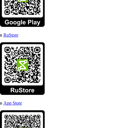
в
RuStore
в
App Store