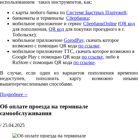
использованием таких инструментов, как:
с карты любого банка по
Cистеме Быстрых Платежей
;
банкоматы и терминалы
Сбербанка
;
мобильное приложение и сервис
СбербанкOnline
(
QR код
для пополнения,
QR код
для покупки проездного в г.
Тобольске);
мобильное приложение
GorodPay
, скачать которое
возможно с помощью QR кода
по ссылке
.
мобильное приложение ТТС, скачать которое возможно в
Google Play с помощью QR кода
по ссылке
, либо в
RuStore с помощью QR кода
по ссылке
.
В случае, если один из вариантов пополнения временно
недоступен, пополнить карту возможно иными
вышеперечисленными способами.
Подробнее ››
Об оплате проезда на терминале
самообслуживания
/
25.04.2025