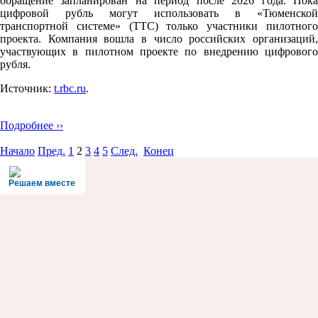
обращение запланирован на период после 2026 года. Пока
цифровой рубль могут использовать в «Тюменской
транспортной системе» (ТТС) только участники пилотного
проекта. Компания вошла в число российских организаций,
участвующих в пилотном проекте по внедрению цифрового
рубля.
Источник:
t.rbc.ru
.
Подробнее ››
Начало
Пред.
1
2
3
4
5
След.
Конец
Решаем вместе