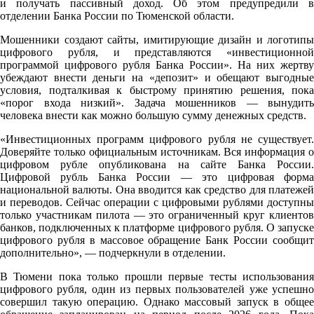
и получать пассивный доход. Об этом предупредили в
отделении Банка России по Тюменской области.
Мошенники создают сайты, имитирующие дизайн и логотипы
цифрового рубля, и представляются «инвестиционной
программой цифрового рубля Банка России». На них жертву
убеждают внести деньги на «депозит» и обещают выгодные
условия, подталкивая к быстрому принятию решения, пока
«порог входа низкий». Задача мошенников — вынудить
человека внести как можно большую сумму денежных средств.
«Инвестиционных программ цифрового рубля не существует.
Доверяйте только официальным источникам. Вся информация о
цифровом рубле опубликована на сайте Банка России.
Цифровой рубль Банка России — это цифровая форма
национальной валюты. Она вводится как средство для платежей
и переводов. Сейчас операции с цифровыми рублями доступны
только участникам пилота — это ограниченный круг клиентов
банков, подключенных к платформе цифрового рубля. О запуске
цифрового рубля в массовое обращение Банк России сообщит
дополнительно», — подчеркнули в отделении.
В Тюмени пока только прошли первые тесты использования
цифрового рубля, один из первых пользователей уже успешно
совершил такую операцию. Однако массовый запуск в общее