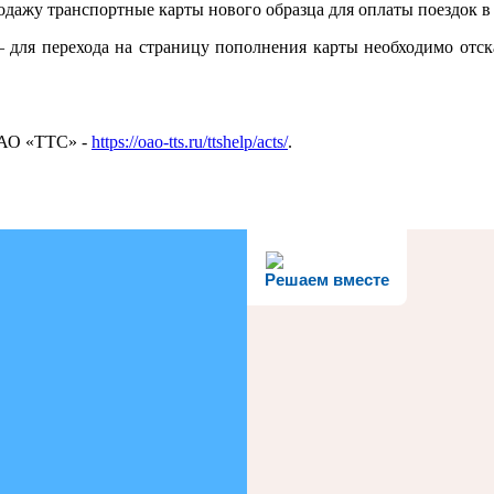
дажу транспортные карты нового образца для оплаты поездок в
 для перехода на страницу пополнения карты необходимо отска
 АО «ТТС» -
https://oao-tts.ru/ttshelp/acts/
.
Решаем вместе