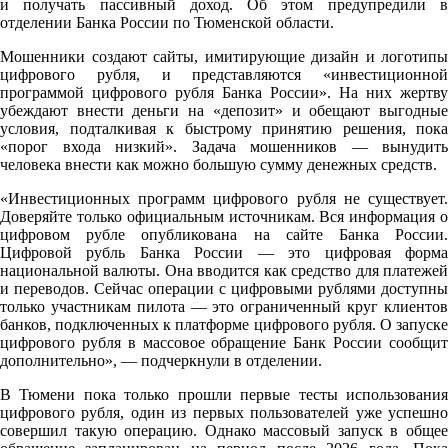
и получать пассивный доход. Об этом предупредили в
отделении Банка России по Тюменской области.
Мошенники создают сайты, имитирующие дизайн и логотипы
цифрового рубля, и представляются «инвестиционной
программой цифрового рубля Банка России». На них жертву
убеждают внести деньги на «депозит» и обещают выгодные
условия, подталкивая к быстрому принятию решения, пока
«порог входа низкий». Задача мошенников — вынудить
человека внести как можно большую сумму денежных средств.
«Инвестиционных программ цифрового рубля не существует.
Доверяйте только официальным источникам. Вся информация о
цифровом рубле опубликована на сайте Банка России.
Цифровой рубль Банка России — это цифровая форма
национальной валюты. Она вводится как средство для платежей
и переводов. Сейчас операции с цифровыми рублями доступны
только участникам пилота — это ограниченный круг клиентов
банков, подключенных к платформе цифрового рубля. О запуске
цифрового рубля в массовое обращение Банк России сообщит
дополнительно», — подчеркнули в отделении.
В Тюмени пока только прошли первые тесты использования
цифрового рубля, один из первых пользователей уже успешно
совершил такую операцию. Однако массовый запуск в общее