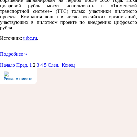
обращение запланирован на период после 2026 года. Пока
цифровой рубль могут использовать в «Тюменской
транспортной системе» (ТТС) только участники пилотного
проекта. Компания вошла в число российских организаций,
участвующих в пилотном проекте по внедрению цифрового
рубля.
Источник:
t.rbc.ru
.
Подробнее ››
Начало
Пред.
1
2
3
4
5
След.
Конец
Решаем вместе