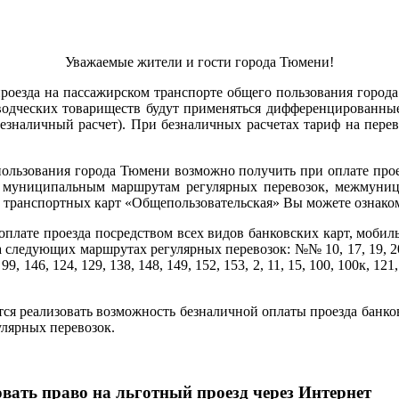
Уважаемые жители и гости города Тюмени!
 проезда на пассажирском транспорте общего пользования гор
дческих товариществ будут применяться дифференцированные 
езналичный расчет). При безналичных расчетах тариф на пере
 пользования города Тюмени возможно получить при оплате про
о муниципальным маршрутам регулярных перевозок, межмуниц
транспортных карт «Общепользовательская» Вы можете ознакоми
оплате проезда посредством всех видов банковских карт, мобил
ледующих маршрутах регулярных перевозок: №№ 10, 17, 19, 20, 32, 4
8, 99, 146, 124, 129, 138, 148, 149, 152, 153, 2, 11, 15, 100, 100к, 121
тся реализовать возможность безналичной оплаты проезда банк
улярных перевозок.
вать право на льготный проезд через Интернет