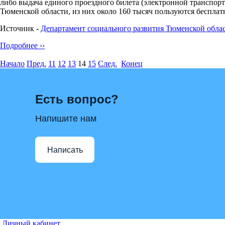
либо выдача единого проездного билета (электронной транспорт
Тюменской области, из них около 160 тысяч пользуются беспл
Источник -
Департамент социального развития Тюменской облас
Подробнее ››
Начало
Пред.
11
12
13
14
15
След.
Конец
Есть вопрос?
Напишите нам
Написать
Личный кабинет