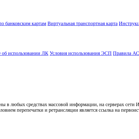
по банковским картам
Виртуальная транспортная карта
Инструк
 об использовании ЛК
Условия использования ЭСП
Правила А
ны в любых средствах массовой информации, на серверах сети 
овием перепечатки и ретрансляции является ссылка на первоис