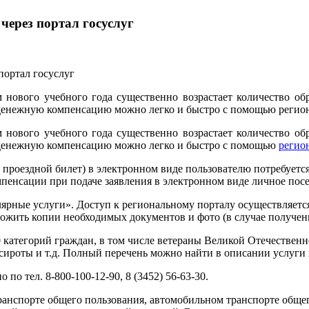
ерез портал госуслуг
м нового учебного года существенно возрастает количество о
денежную компенсацию можно легко и быстро с помощью региона
м нового учебного года существенно возрастает количество о
 денежную компенсацию можно легко и быстро с помощью
регион
проездной билет) в электронном виде пользователю потребуется
омпенсации при подаче заявления в электронном виде личное пос
ярные услуги». Доступ к региональному порталу осуществляется
ожить копии необходимых документов и фото (в случае получен
 категорий граждан, в том числе ветераны Великой Отечественн
ироты и т.д. Полный перечень можно найти в описании услуги в
о тел. 8-800-100-12-90, 8 (3452) 56-63-30.
транспорте общего пользования, автомобильном транспорте общ